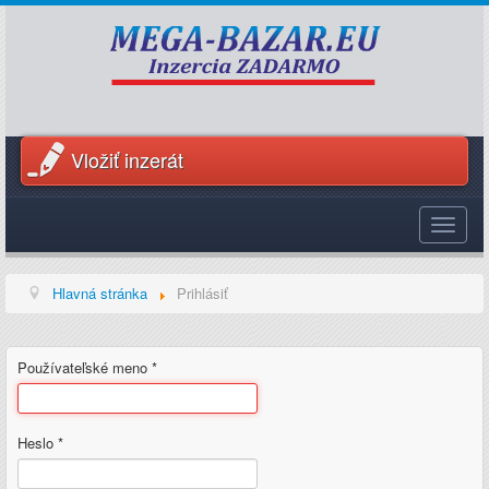
Vložiť inzerát
Toggle
navigat
Hlavná stránka
Prihlásiť
Používateľské meno
*
Heslo
*