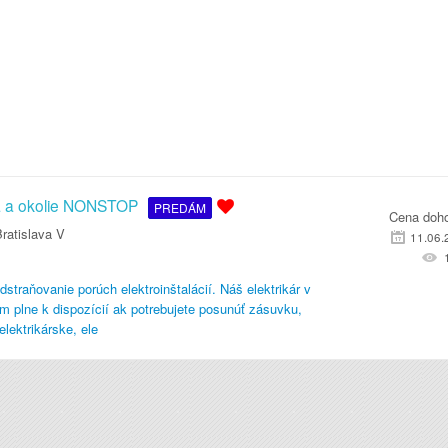
ava a okolie NONSTOP
PREDÁM
Cena doh
ratislava V
11.06.
Odstraňovanie porúch elektroinštalácií. Náš elektrikár v
ám plne k dispozícií ak potrebujete posunúť zásuvku,
ektrikárske, ele