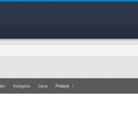
rátu
Kategória
Cena
Pridané