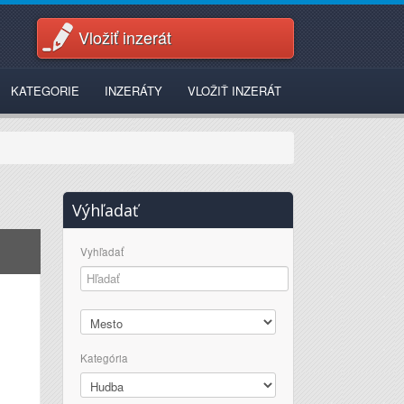
Vložiť inzerát
KATEGORIE
INZERÁTY
VLOŽIŤ INZERÁT
Výhľadať
Vyhľadať
Kategória