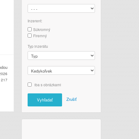
Inzerent:
Súkromný
Firemný
Typ inzerátu
odou
2026
1217
iba s obrázkami
Zrušiť
Vyhľadať