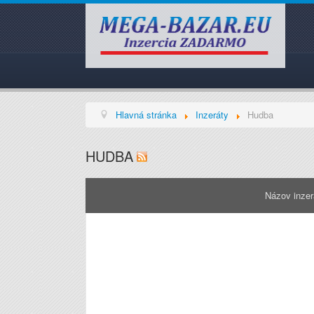
Hlavná stránka
Inzeráty
Hudba
HUDBA
Názov inze