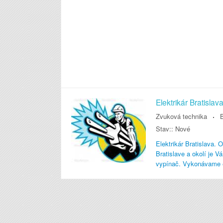
Elektrikár Bratisl
Zvuková technika
B
Stav::
Nové
Elektrikár Bratislava. 
Bratislave a okolí je V
vypínač. Vykonávame el