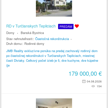
RD v Turčianskych Tepliciach
PREDÁM
Domy
Banská Bystrica
Stav nehnuteľnosti::
Čiastočná rekonštrukcia
Druh domu::
Rodinné domy
JMB Reality exkluzívne ponúka na predaj zachovalý rodinný dom
po čiastočnej rekonštrukcii v Turčianskych Tepliciach, miestnej
časti Diviaky. Celkový počet izieb je 5, dve kuchyne, dve kúpelne
(je
179 000,00
€
04.08.2026
154