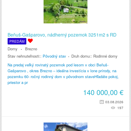
Beňuš-Gašparovo, nádherný pozemok 3251m2 s RD
PREDÁM
Domy
Brezno
Stav nehnuteľnosti::
Pôvodný stav
Druh domu::
Rodinné domy
Na predaj veľký rovinatý pozemok pod lesom v obci Beňuš-
Gašparovo , okres Brezno – ideálna investícia v lone prírody, na
pozemku 60- ročný rodinný dom v pôvodnom staveHľadáte pokoj,
priestor a pr
140 000,00
€
03.08.2026
197