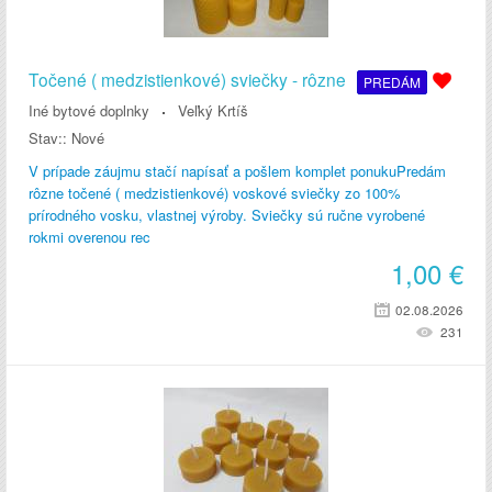
Točené ( medzistienkové) sviečky - rôzne
PREDÁM
Iné bytové doplnky
Veľký Krtíš
Stav::
Nové
V prípade záujmu stačí napísať a pošlem komplet ponukuPredám
rôzne točené ( medzistienkové) voskové sviečky zo 100%
prírodného vosku, vlastnej výroby. Sviečky sú ručne vyrobené
rokmi overenou rec
1,00
€
02.08.2026
231