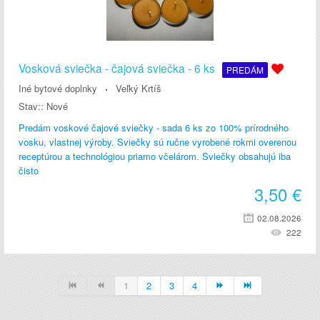
Vosková sviečka - čajová sviečka - 6 ks
PREDÁM
Iné bytové doplnky
Veľký Krtíš
Stav::
Nové
Predám voskové čajové sviečky - sada 6 ks zo 100% prírodného
vosku, vlastnej výroby. Sviečky sú ručne vyrobené rokmi overenou
receptúrou a technológiou priamo včelárom. Sviečky obsahujú iba
čisto
3,50
€
02.08.2026
222
1
2
3
4