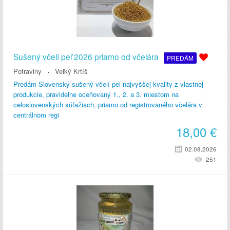
Sušený včelí peľ 2026 priamo od včelára
PREDÁM
Potraviny
Veľký Krtíš
Predám Slovenský sušený včelí peľ najvyššej kvality z vlastnej
produkcie, pravidelne oceňovaný 1., 2. a 3. miestom na
celoslovenských súťažiach, priamo od registrovaného včelára v
centrálnom regi
18,00
€
02.08.2026
251