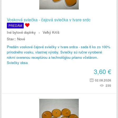
Vosková sviečka - čajová sviečka v tvare srdc
PREDÁM
Iné bytové doplnky
Veľký Krtíš
Stav::
Nové
Predám voskové čajové sviečky v tvare srdca - sada 6 ks zo 100%
prírodného vosku, vlastnej výroby. Sviečky sú ručne vyrobené
rokmi overenou receptúrou a technológiou priamo včelárom.
Sviečky obsa
3,60
€
02.08.2026
235