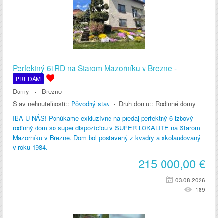
Perfektný 6i RD na Starom Mazorníku v Brezne -
PREDÁM
Domy
Brezno
Stav nehnuteľnosti::
Pôvodný stav
Druh domu::
Rodinné domy
IBA U NÁS! Ponúkame exkluzívne na predaj perfektný 6-izbový
rodinný dom so super dispozíciou v SUPER LOKALITE na Starom
Mazorníku v Brezne. Dom bol postavený z kvadry a skolaudovaný
v roku 1984.
215 000,00
€
03.08.2026
189