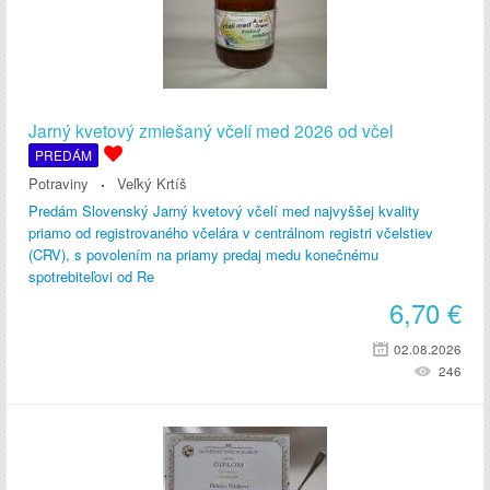
Jarný kvetový zmiešaný včelí med 2026 od včel
PREDÁM
Potraviny
Veľký Krtíš
Predám Slovenský Jarný kvetový včelí med najvyššej kvality
priamo od registrovaného včelára v centrálnom registri včelstiev
(CRV), s povolením na priamy predaj medu konečnému
spotrebiteľovi od Re
6,70
€
02.08.2026
246