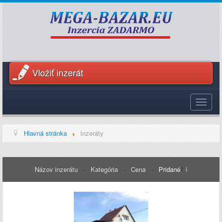
Vložiť inzerát
Toggle
navigat
Hlavná stránka
Inzeráty
Názov inzerátu
Kategória
Cena
Pridané