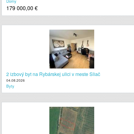
Domy
179 000,00
€
2 izbový byt na Rybárskej ulici v meste Sliač
04.08.2026
Byty