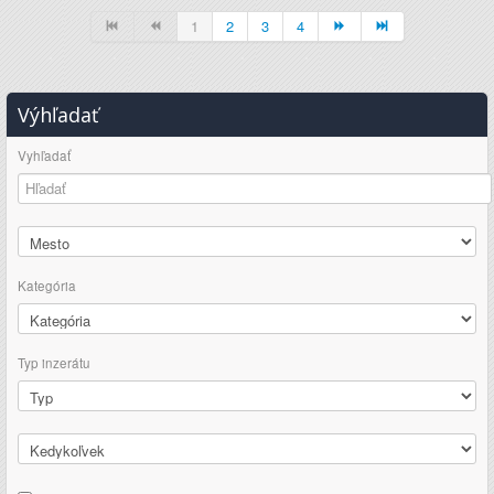
1
2
3
4
Výhľadať
Vyhľadať
Kategória
Typ inzerátu