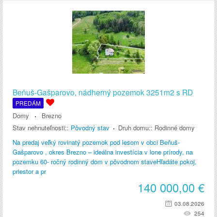
Beňuš-Gašparovo, nádherný pozemok 3251m2 s RD
PREDÁM
Domy
Brezno
Stav nehnuteľnosti::
Pôvodný stav
Druh domu::
Rodinné domy
Na predaj veľký rovinatý pozemok pod lesom v obci Beňuš-
Gašparovo , okres Brezno – ideálna investícia v lone prírody, na
pozemku 60- ročný rodinný dom v pôvodnom staveHľadáte pokoj,
priestor a pr
140 000,00
€
03.08.2026
254