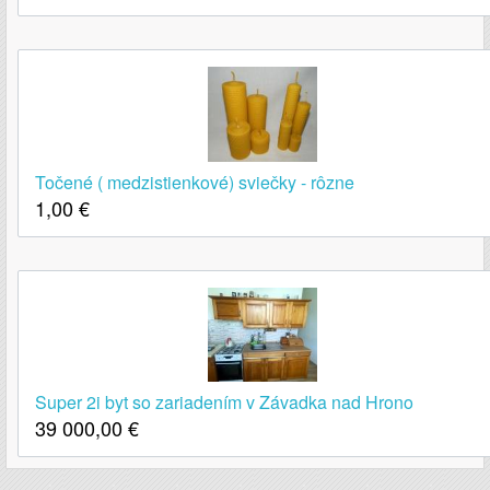
Točené ( medzistienkové) sviečky - rôzne
1,00
€
Super 2i byt so zariadením v Závadka nad Hrono
39 000,00
€