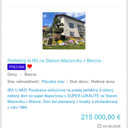
Perfektný 6i RD na Starom Mazorníku v Brezne -
PREDÁM
Domy
Brezno
Stav nehnuteľnosti::
Pôvodný stav
Druh domu::
Rodinné domy
IBA U NÁS! Ponúkame exkluzívne na predaj perfektný 6-izbový
rodinný dom so super dispozíciou v SUPER LOKALITE na Starom
Mazorníku v Brezne. Dom bol postavený z kvadry a skolaudovaný
v roku 1984.
215 000,00
€
03.08.2026