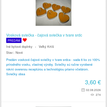
Vosková sviečka - čajová sviečka v tvare srdc
PREDÁM
Iné bytové doplnky
Veľký Krtíš
Stav::
Nové
Predám voskové čajové sviečky v tvare srdca - sada 6 ks zo 100%
prírodného vosku, vlastnej výroby. Sviečky sú ručne vyrobené
rokmi overenou receptúrou a technológiou priamo včelárom.
Sviečky obsa
3,60
€
02.08.2026
274