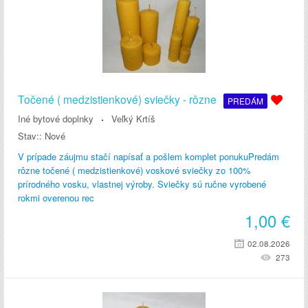
Točené ( medzistienkové) sviečky - rôzne
PREDÁM
Iné bytové doplnky
Veľký Krtíš
Stav::
Nové
V prípade záujmu stačí napísať a pošlem komplet ponukuPredám
rôzne točené ( medzistienkové) voskové sviečky zo 100%
prírodného vosku, vlastnej výroby. Sviečky sú ručne vyrobené
rokmi overenou rec
1,00
€
02.08.2026
273