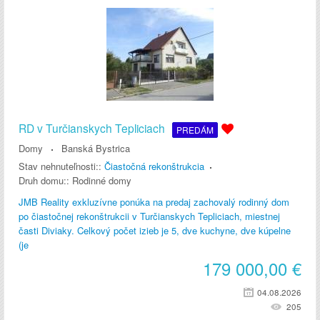
RD v Turčianskych Tepliciach
PREDÁM
Domy
Banská Bystrica
Stav nehnuteľnosti::
Čiastočná rekonštrukcia
Druh domu::
Rodinné domy
JMB Reality exkluzívne ponúka na predaj zachovalý rodinný dom
po čiastočnej rekonštrukcii v Turčianskych Tepliciach, miestnej
časti Diviaky. Celkový počet izieb je 5, dve kuchyne, dve kúpelne
(je
179 000,00
€
04.08.2026
205