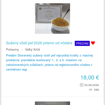
Sušený včelí peľ 2026 priamo od včelára
PREDÁM
Potraviny
Veľký Krtíš
Predám Slovenský sušený včelí peľ najvyššej kvality z vlastnej
produkcie, pravidelne oceňovaný 1., 2. a 3. miestom na
celoslovenských súťažiach, priamo od registrovaného včelára v
centrálnom regi
18,00
€
02.08.2026
298