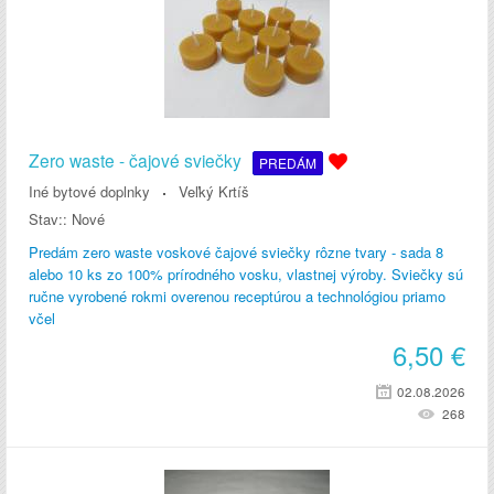
Zero waste - čajové sviečky
PREDÁM
Iné bytové doplnky
Veľký Krtíš
Stav::
Nové
Predám zero waste voskové čajové sviečky rôzne tvary - sada 8
alebo 10 ks zo 100% prírodného vosku, vlastnej výroby. Sviečky sú
ručne vyrobené rokmi overenou receptúrou a technológiou priamo
včel
6,50
€
02.08.2026
268