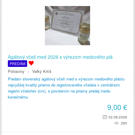
Agátový včelí med 2026 s výrezom medového plá
PREDÁM
Potraviny
Veľký Krtíš
Predám slovenský agátový včelí med s výrezom medového plástu
najvyššej kvality priamo do registrovaného včelára v centrálnom
registri včelstiev (crv), s povolením na priamy predaj medu
konečnému
9,00
€
02.08.2026
290