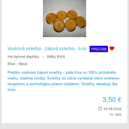
Vosková sviečka - čajová sviečka - 6 ks
PREDÁM
Iné bytové doplnky
Veľký Krtíš
Stav::
Nové
Predám voskové čajové sviečky - sada 6 ks zo 100% prírodného
vosku, vlastnej výroby. Sviečky sú ručne vyrobené rokmi overenou
receptúrou a technológiou priamo včelárom. Sviečky obsahujú iba
čisto
3,50
€
02.08.2026
263