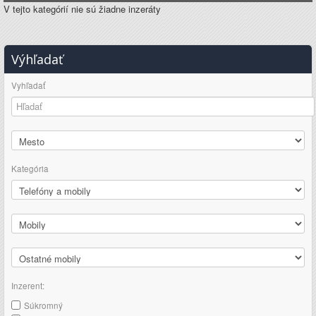
V tejto kategórií nie sú žiadne inzeráty
Výhľadať
Vyhľadať
Kategória
Inzerent:
Súkromný