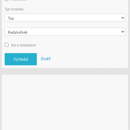
Typ inzerátu
iba s obrázkami
Zrušiť
Vyhľadať