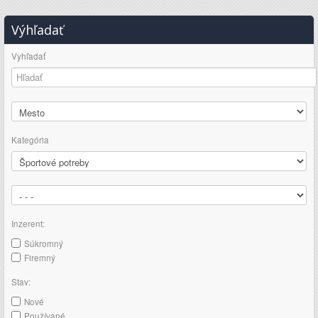
Výhľadať
Vyhľadať
Kategória
Inzerent:
Súkromný
Firemný
Stav:
Nové
Používané