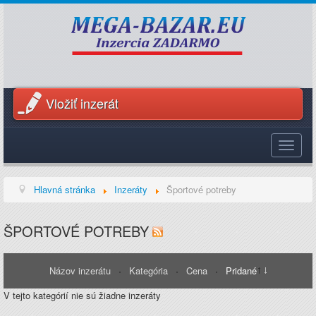
Vložiť inzerát
Toggle
navigat
Hlavná stránka
Inzeráty
Športové potreby
ŠPORTOVÉ POTREBY
Názov inzerátu
Kategória
Cena
Pridané
V tejto kategórií nie sú žiadne inzeráty