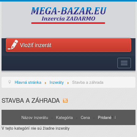
Vložiť inzerát
Toggle
navigat
Hlavná stránka
Inzeráty
Stavba a záhrada
STAVBA A ZÁHRADA
Názov inzerátu
Kategória
Cena
Pridané
V tejto kategórií nie sú žiadne inzeráty