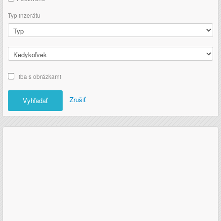
Typ inzerátu
iba s obrázkami
Zrušiť
Vyhľadať