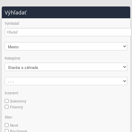
Výhľadať
Vyhľadať
Kategória
Inzerent:
Súkromný
Firemný
Stav:
Nové
Používané