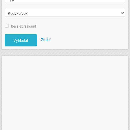
iba s obrázkami
Zrušiť
Vyhľadať