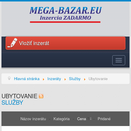
Vložiť inzerát
Toggle
navigat
Hlavná stránka
Inzeráty
Služby
Ubytovanie
UBYTOVANIE
SLUŽBY
Názov inzerátu
Kategória
Cena
Pridané