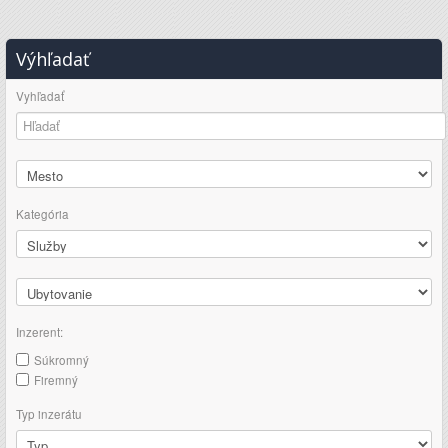
Výhľadať
Vyhľadať
Kategória
Inzerent:
Súkromný
Firemný
Typ inzerátu