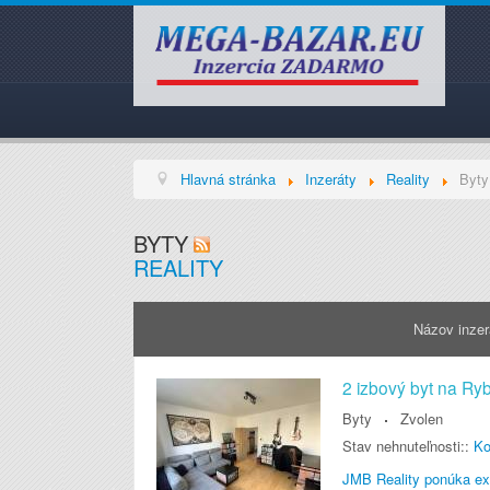
Hlavná stránka
Inzeráty
Reality
Byty
BYTY
REALITY
Názov inze
2 izbový byt na Ryb
Byty
Zvolen
Stav nehnuteľnosti::
Ko
JMB Reality ponúka exk