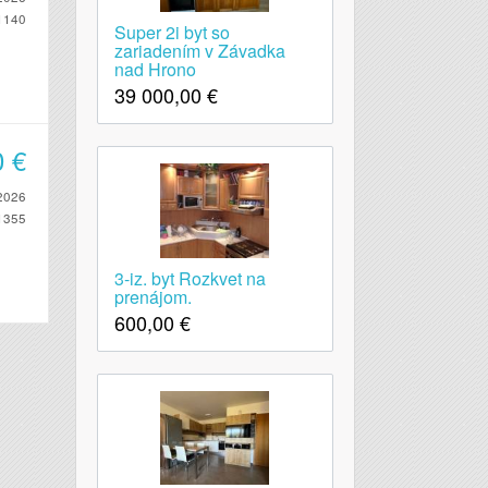
1140
Super 2i byt so
zariadením v Závadka
nad Hrono
39 000,00
€
0
€
2026
1355
3-iz. byt Rozkvet na
prenájom.
600,00
€