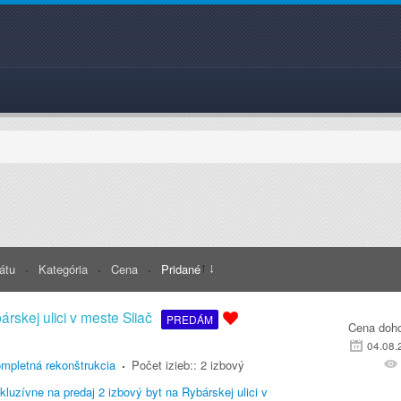
rátu
Kategória
Cena
Pridané
árskej ulici v meste Sliač
PREDÁM
Cena doh
04.08.
mpletná rekonštrukcia
Počet izieb::
2 izbový
luzívne na predaj 2 izbový byt na Rybárskej ulici v