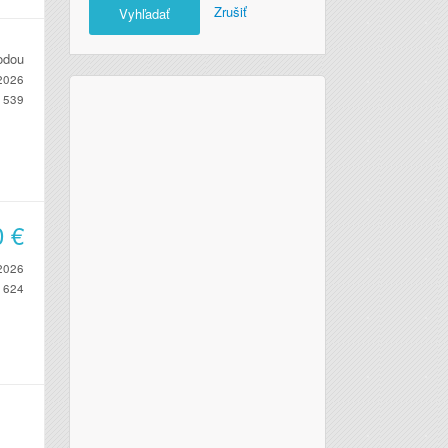
Zrušiť
Vyhľadať
odou
2026
539
0
€
2026
624