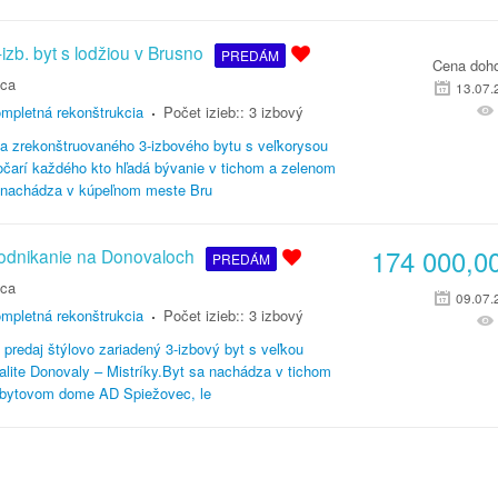
zb. byt s lodžiou v Brusno
PREDÁM
Cena doh
ica
13.07.
mpletná rekonštrukcia
Počet izieb::
3 izbový
a zrekonštruovaného 3-izbového bytu s veľkorysou
očarí každého kto hľadá bývanie v tichom a zelenom
sa nachádza v kúpeľnom meste Bru
174 000,0
podnikanie na Donovaloch
PREDÁM
ica
09.07.
mpletná rekonštrukcia
Počet izieb::
3 izbový
predaj štýlovo zariadený 3-izbový byt s veľkou
kalite Donovaly – Mistríky.Byt sa nachádza v tichom
v bytovom dome AD Spiežovec, le