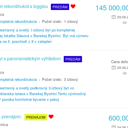
145 000,0
t rekonštrukcii s loggiou
PREDÁM
ica
29.06.
mpletná rekonštrukcia
Počet izieb::
1 izbový
estranný a svetlý 1-izbový byt po kompletnej
nej lokalite Sásová v Banskej Bystrici. Byt má výmeru
 na 5. poschodí z 8 v zateplen
byt s panoramatickým výhľadom
PREDÁM
Cena doh
29.06.
ica
mpletná rekonštrukcia
Počet izieb::
3 izbový
estranný a svetlý podkrovný 3-izbový byt vo
Pršianska terasa v Banskej Bystrici.Tento výnimočný
² ponúka komfortné bývanie v pokoj
600,0
a prenájom.
PRENÁJOM
trica
24.06.