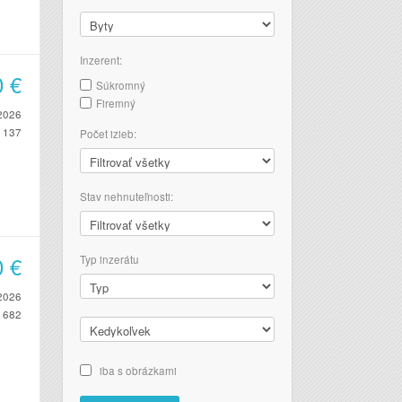
Inzerent:
0
€
Súkromný
Firemný
2026
137
Počet izieb:
Stav nehnuteľnosti:
0
€
Typ inzerátu
2026
682
iba s obrázkami