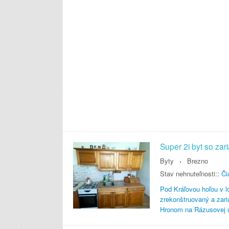
Super 2i byt so za
Byty
Brezno
Stav nehnuteľnosti::
Či
Pod Kráľovou hoľou v l
zrekonštruovaný a zar
Hronom na Rázusovej ul