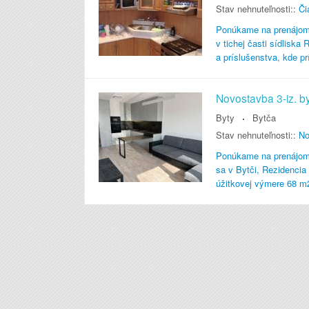
Stav nehnuteľnosti::
Či
Ponúkame na prenájom v
v tichej časti sídlisk
a príslušenstva, kde p
Novostavba 3-iz. b
Byty
Bytča
Stav nehnuteľnosti::
No
Ponúkame na prenájom 
sa v Bytči, Rezidencia
úžitkovej výmere 68 m2