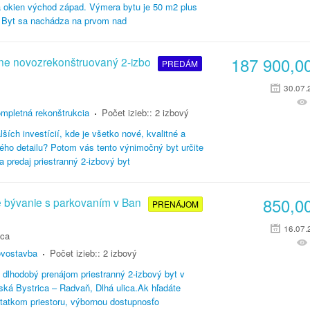
a okien východ západ. Výmera bytu je 50 m2 plus
. Byt sa nachádza na prvom nad
187 900,0
ne novozrekonštruovaný 2-izbo
PREDÁM
30.07.
mpletná rekonštrukcia
Počet izieb::
2 izbový
ších investícií, kde je všetko nové, kvalitné a
ho detailu? Potom vás tento výnimočný byt určite
predaj priestranný 2-izbový byt
850,0
é bývanie s parkovaním v Ban
PRENÁJOM
16.07.
ica
vostavba
Počet izieb::
2 izbový
dlhodobý prenájom priestranný 2-izbový byt v
nská Bystrica – Radvaň, Dlhá ulica.Ak hľadáte
tatkom priestoru, výbornou dostupnosťo