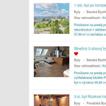
1-izb. byt po komple
Byty
Banská Bystr
Stav nehnuteľnosti::
Ko
Ponúkame na predaj pri
rekonštrukcii v obľúbe
37,99 m² a nachádza sa
Slnečný 3-izbový 
Byty
Banská Bystr
Stav nehnuteľnosti::
Ko
Ponúkame na predaj pri
vyhľadávanej lokalite 
byt s výmerou 90,83 m
3-iz. byt Rozkvet n
Byty
Považská Bys