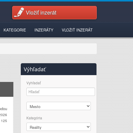
Vložiť inzerát
KATEGORIE
INZERÁTY
VLOŽIŤ INZERÁT
Výhľadať
Vyhľadať
odou
2026
Kategória
125