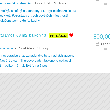
astočná rekonštrukcia
Počet izieb::
3 izbový
eľký, slnečný a zariadený 3-iz. byt nachádzajúci sa
a Rozkvet. Pozostáva z troch obytných miestností
ríslušenstvom bytu je: kuchy
800,0
ytu Bytča, 68 m2, balkón 13
PRENÁJOM
12.06.
vostavba
Počet izieb::
3 izbový
novostavbu 3-iz. zariadeného bytu nachádzajúceho
 Nová Bytča – Thurzove sady (Jablone) o celkovej
 + balkón 13 m2. Byt je na 5 pos