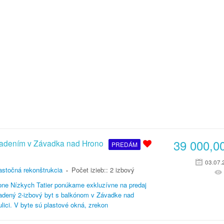
39 000,0
riadením v Závadka nad Hrono
PREDÁM
03.07.
astočná rekonštrukcia
Počet izieb::
2 izbový
one Nízkych Tatier ponúkame exkluzívne na predaj
iadený 2-izbový byt s balkónom v Závadke nad
ici. V byte sú plastové okná, zrekon