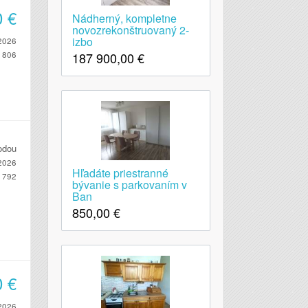
0
€
Nádherný, kompletne
novozrekonštruovaný 2-
izbo
2026
187 900,00
€
806
odou
2026
Hľadáte priestranné
792
bývanie s parkovaním v
Ban
850,00
€
0
€
2026