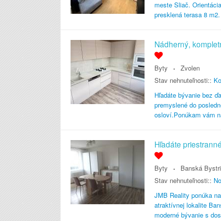
meste Sliač. Orientáci
presklená terasa 8 m2
Nádherný, komplet
Byty
Zvolen
Stav nehnuteľnosti::
Ko
Hľadáte bývanie bez ďal
premyslené do posledné
osloví.Ponúkam vám na 
Hľadáte priestrann
Byty
Banská Bystr
Stav nehnuteľnosti::
No
JMB Reality ponúka na 
atraktívnej lokalite Ba
moderné bývanie s dos