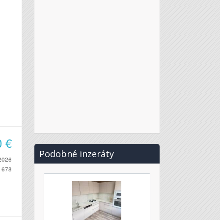
0
€
Podobné inzeráty
2026
678