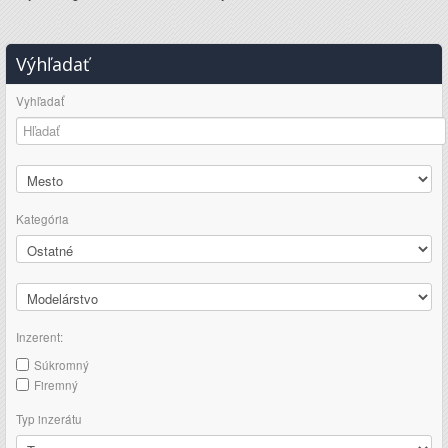
Výhľadať
Vyhľadať
Kategória
Inzerent:
Súkromný
Firemný
Typ inzerátu