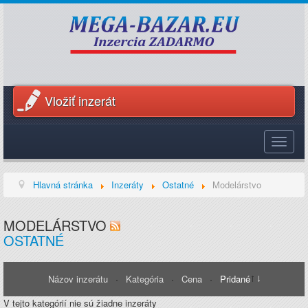
Vložiť inzerát
Toggle
navigat
Hlavná stránka
Inzeráty
Ostatné
Modelárstvo
MODELÁRSTVO
OSTATNÉ
Názov inzerátu
Kategória
Cena
Pridané
V tejto kategórií nie sú žiadne inzeráty