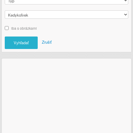
iba s obrázkami
Zrušiť
Vyhľadať